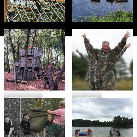
VRIJGEZELLENFEEST
FAMILIEDAG
KINDERFEESTJE
TEAMUITJE