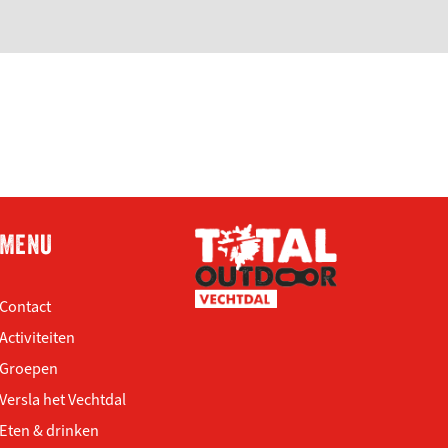
MENU
Contact
Activiteiten
Groepen
Versla het Vechtdal
Eten & drinken