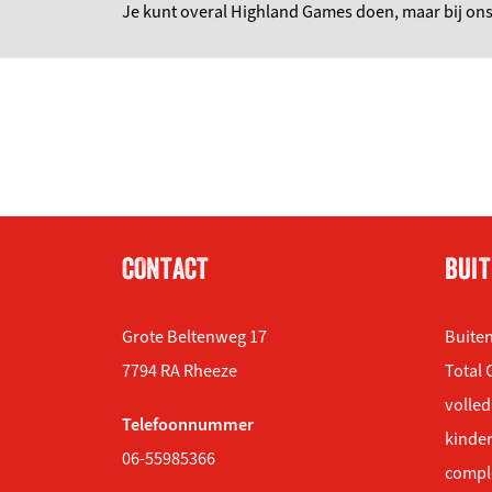
Je kunt overal Highland Games doen, maar bij ons b
CONTACT
BUIT
Grote Beltenweg 17
Buiten
7794 RA Rheeze
Total 
volled
Telefoonnummer
kinder
06-55985366
compl