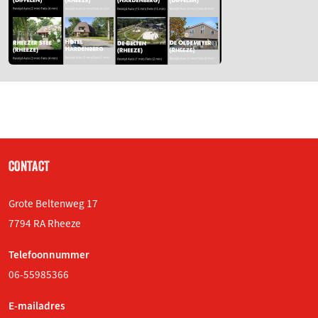
CONTACT
Grote Beltenweg 17
7794 RA Rheeze
Telefoonnummer
06-55985366
E-mailadres